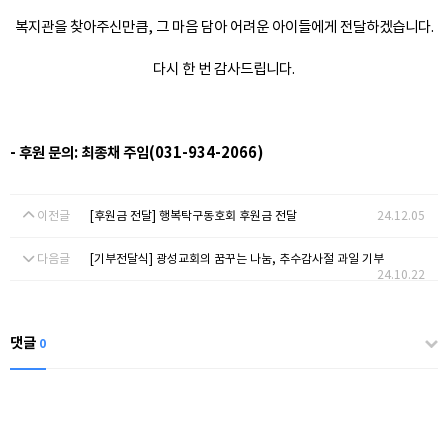
복지관을 찾아주신만큼, 그 마음 담아 어려운 아이들에게 전달하겠습니다.
다시 한 번 감사드립니다.
- 후원 문의: 최종채 주임(031-934-2066)
이전글
[후원금 전달] 행복탁구동호회 후원금 전달
24.12.05
다음글
[기부전달식] 광성교회의 꿈꾸는 나눔, 추수감사절 과일 기부
24.10.22
댓글
0