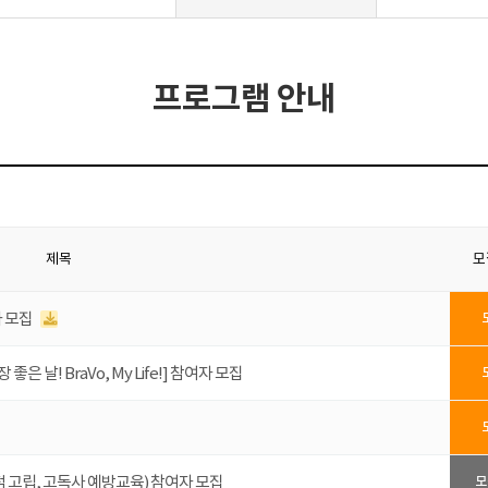
프로그램 안내
제목
모
자 모집
날! BraVo, My Life!] 참여자 모집
 고립, 고독사 예방교육) 참여자 모집
모