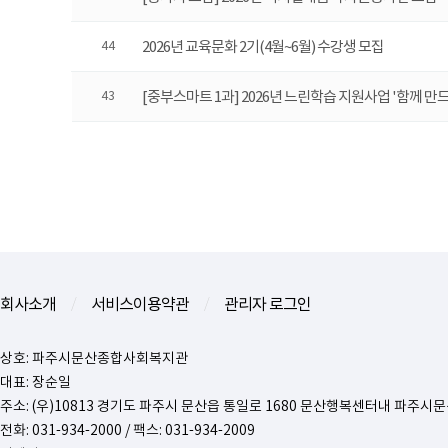
2026년 교육문화 2기(4월~6월) 수강생 모집
44
[중부스마트 1과] 2026년 느린학습 지원사업 '함께 만
43
맨끝
회사소개
서비스이용약관
관리자 로그인
/
/
상호: 파주시문산종합사회복지관
대표: 장순일
주소: (우)10813 경기도 파주시 문산읍 통일로 1680 문산행복센터내 파
전화: 031-934-2000 / 팩스: 031-934-2009