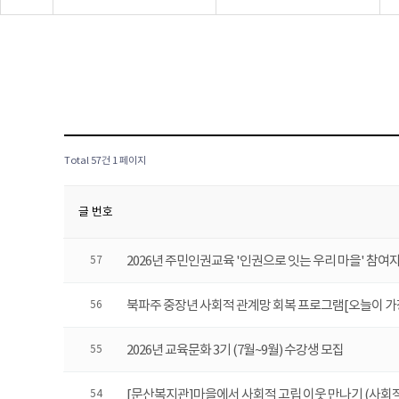
Total 57건
1 페이지
글 번호
2026년 주민인권교육 '인권으로 잇는 우리 마을' 참여
57
북파주 중장년 사회적 관계망 회복 프로그램[오늘이 가장 좋은 
56
2026년 교육문화 3기 (7월~9월) 수강생 모집
55
[문산복지관]마을에서 사회적 고립 이웃 만나기 (사회적
54