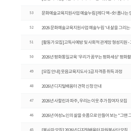
문화예술교육지원사업 예술누림 [레디 액~숏! 폼나는 
53
2026 문화예술교육지원사업 예술누림 '내 삶을 그리는
52
[활동가 모집]고독사예방 및 사회적 관계망 형성지원 
51
2026년 평화통일교육 '우리가 꿈꾸는 평화세상' 평화
50
[모집 안내] 웃음교육지도사 1급 자격증 취득 과정
49
2026년 디지털배움터 견학 신청 안내
48
2026년 사할린과 파주, 우리는 이웃 추가 참여자 모집
47
2026년 여성노인의 삶을 숏폼으로 만들어 보는 "그땐
46
[봉사자 모집] 2026년 디지털배움터 자원봉사단 모집
45