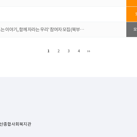
드는 이야기, 함께 자라는 우리' 참여자 모집(북부…
모
1
2
3
4
주시문산종합사회복지관