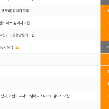
인생무비] 참여자 모집
 샌드아트' 참여자 모집
- 고립가구 동행활동가 모집
활동가 모집
모
 그랬지, 이젠 아니지"『할머니의 60초』참여자 모집!