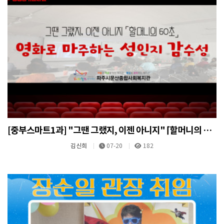
[중부스마트1과] "그땐 그랬지, 이젠 아니지" ⌈할머니의 60초⌋ 소중한 하루 5회기 프로그램
김신희
07-20
182