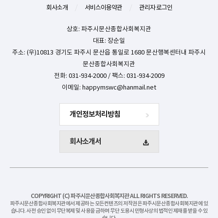
회사소개
/
서비스이용약관
/
관리자 로그인
상호: 파주시문산종합사회복지관
대표: 장순일
주소: (우)10813 경기도 파주시 문산읍 통일로 1680 문산행복센터내 파주시
문산종합사회복지관
전화: 031-934-2000 / 팩스: 031-934-2009
이메일:
happymswc@hanmail.net
개인정보처리방침
회사소개서
COPYRIGHT (C) 파주시문산종합사회복지관 ALL RIGHTS RESERVED.
파주시문산종합사회복지관에서 제공하는 모든컨텐츠의 저작권은 파주시문산종합사회복지관에 있
습니다. 사전 승인 없이 무단복제 및 사용을 금하며 무단 도용시 민형사상의 법적인 제재를 받을 수 있