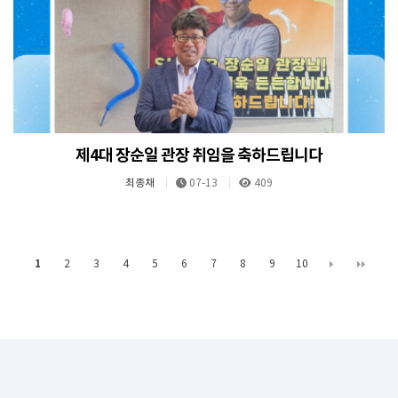
제4대 장순일 관장 취임을 축하드립니다
최종채
07-13
409
1
2
3
4
5
6
7
8
9
10