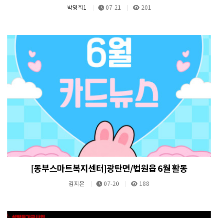
박명희1
07-21
201
[동부스마트복지센터]광탄면/법원읍 6월 활동
김지은
07-20
188